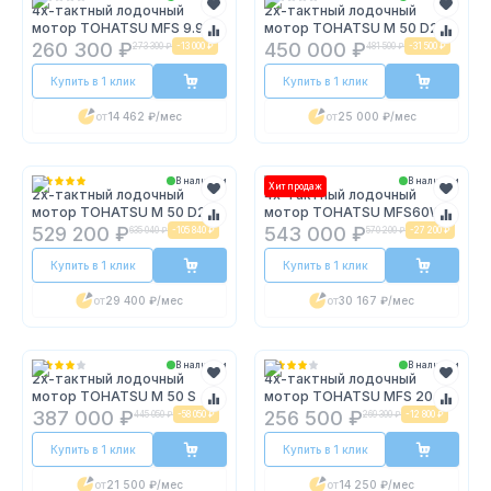
4х-тактный лодочный
2х-тактный лодочный
мотор TOHATSU MFS 9.9
мотор TOHATSU M 50 D2
EPS
EPOS
260 300 ₽
450 000 ₽
273 300 ₽
-
13 000 ₽
481 500 ₽
-
31 500 ₽
Купить в 1 клик
Купить в 1 клик
от
14 462 ₽
/мес
от
25 000 ₽
/мес
В наличии
В наличии
Хит продаж
2х-тактный лодочный
4х-тактный лодочный
мотор TOHATSU M 50 D2
мотор TOHATSU MFS60W
EPTOL
529 200 ₽
543 000 ₽
635 040 ₽
-
105 840 ₽
570 200 ₽
-
27 200 ₽
Купить в 1 клик
Купить в 1 клик
от
29 400 ₽
/мес
от
30 167 ₽
/мес
В наличии
В наличии
2х-тактный лодочный
4х-тактный лодочный
мотор TOHATSU M 50 S
мотор TOHATSU MFS 20 S
387 000 ₽
256 500 ₽
445 050 ₽
-
58 050 ₽
269 300 ₽
-
12 800 ₽
Купить в 1 клик
Купить в 1 клик
от
21 500 ₽
/мес
от
14 250 ₽
/мес