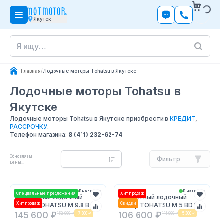
Якутск
Главная
/
Лодочные моторы Tohatsu в Якутске
Лодочные моторы Tohatsu
в
Якутске
Лодочные моторы Tohatsu в Якутске приобрести в
КРЕДИТ
,
РАССРОЧКУ
.
Телефон магазина:
8 (411) 232-62-74
Обновляем
Фильтр
цены...
В наличии
В наличии
Специальные предложения
Хит продаж
2х-тактный лодочный
2х-тактный лодочный
Хит продаж
Скидки
мотор TOHATSU M 9.8 B S
мотор TOHATSU M 5 BD S
145 600 ₽
106 600 ₽
152 900 ₽
-
7 300 ₽
111 900 ₽
-
5 300 ₽