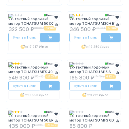
В наличии
В наличии
2х-тактный лодочный
2х-тактный лодочный
мотор TOHATSU M 50 D2 S
мотор TOHATSU M30H EPS
322 500 ₽
346 500 ₽
338 600 ₽
-
16 100 ₽
363 800 ₽
-
17 300 ₽
Купить в 1 клик
Купить в 1 клик
от
17 917 ₽
/мес
от
19 250 ₽
/мес
В наличии
В наличии
4х-тактный лодочный
2х-тактный лодочный
мотор TOHATSU MFS 40
мотор TOHATSU M15 S
ETS
549 900 ₽
165 800 ₽
577 400 ₽
-
27 500 ₽
174 100 ₽
-
8 300 ₽
Купить в 1 клик
Купить в 1 клик
от
30 550 ₽
/мес
от
9 212 ₽
/мес
В наличии
В наличии
2х-тактный лодочный
4х-тактный лодочный
мотор TOHATSU M 50 EPOS
мотор TOHATSU MFS 6DWD
435 000 ₽
85 800 ₽
456 800 ₽
-
21 800 ₽