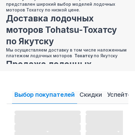
представлен широкий выбор моделей лодочных
моторов Тохатсу по низкой цене.
Доставка лодочных
моторов Tohatsu-Тохатсу
по Якутску
Мы осуществляем доставку в том числе наложенным
платежом лодочных моторов
Тохатсу
по Якутску
Продажа лодочных
моторов Тохатсу в Якутске
в кредит и рассрочку
Выбор покупателей
Скидки
Успейте 
В нашем интернет магазине осуществляется
продажа
лодочных моторов
Тохатсу в кредит и рассрочку.