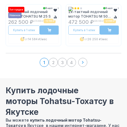
В наличии
В наличии
Хит продаж
2х-тактный лодочный
2х-тактный лодочный
Новинки
мотор TOHATSU M 25 S
мотор TOHATSU M 50
EPTOS
262 500 ₽
472 500 ₽
275 600 ₽
-
13 100 ₽
496 100 ₽
-
23 600 ₽
Купить в 1 клик
Купить в 1 клик
от
14 584 ₽
/мес
от
26 250 ₽
/мес
1
2
3
4
Купить лодочные
моторы Tohatsu-Тохатсу в
Якутске
Вы можете
купить лодочный мотор Tohatsu-
Тохатсу
в Якутске в нашем интернет-магазине. У нас